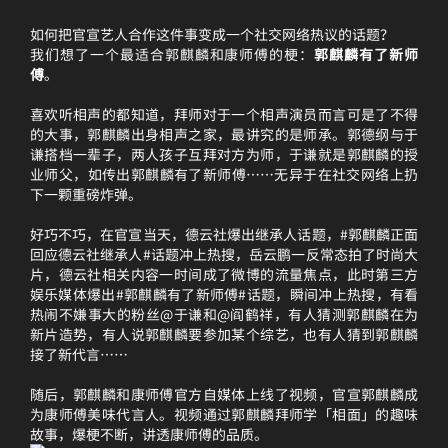
如何把官宣艺人合作这件事变成一个社交网络热议的话题？
我们想了一个最适合郭麒麟和康师傅的梗：
郭麒麟有了新师
傅
。
喜欢听相声的都知道，拜师对于一个相声演员而言可是了不得
的大事，郭麒麟出身相声之家，最讲究的是师承。郭德纲与于
谦搭档一辈子，两人孩子互拜对方为师，于谦就是郭麒麟的授
业师父，如传出郭麒麟有了新师傅……无异于在社交网络上扔
下一颗重磅炸弹。
好巧不巧，在官宣当天，德云社爆出继承人话题，#郭麒麟正面
回应德云社继承人#话题冲上热搜，岳云鹏一反常态拍了时尚大
片，德云社相关内容一时间成了微博的流量焦点，此时第三方
娱乐媒体爆出#郭麒麟有了新师傅#话题，瞬间冲上热搜，有看
热闹不嫌事大的粉丝@于谦和@阎鹤祥，有人猜测郭麒麟在为
新片造势，有人说郭麒麟要参加某个综艺，也有人猜到郭麒麟
接了新代言……
随后，郭麒麟和康师傅官方自媒体上线了视频，官宣郭麒麟成
为康师傅美味代言人。视频通过郭麒麟拜师学「相面」的趣味
故事，爆梗不断，讲透康师傅的品质。