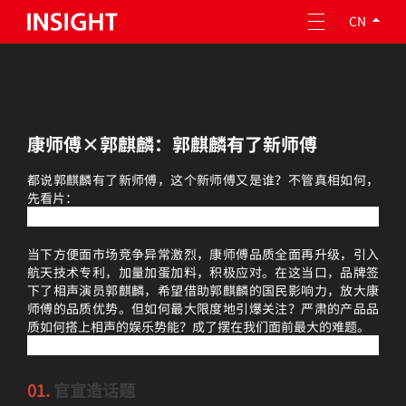
CN
关于因赛
康师傅×郭麒麟：郭麒麟有了新师傅
专业服务
都说郭麒麟有了新师傅，这个新师傅又是谁？不管真相如何，
企业责任
先看片：
人才成长
当下方便面市场竞争异常激烈，康师傅品质全面再升级，引入
投资者关系
航天技术专利，加量加蛋加料，积极应对。在这当口，品牌签
下了相声演员郭麒麟，希望借助郭麒麟的国民影响力，放大康
师傅的品质优势。但如何最大限度地引爆关注？严肃的产品品
质如何搭上相声的娱乐势能？成了摆在我们面前最大的难题。
01.
官宣造话题