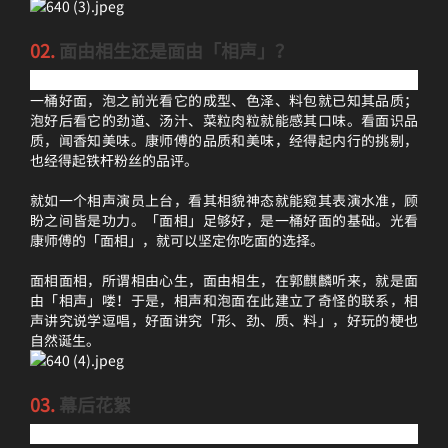
02.
面由相生还是面由「相声」？
一桶好面，泡之前光看它的成型、色泽、料包就已知其品质；
泡好后看它的劲道、汤汁、菜粒肉粒就能感其口味。看面识品
质，闻香知美味。康师傅的品质和美味，经得起内行的挑剔，
也经得起铁杆粉丝的品评。
就如一个相声演员上台，看其相貌神态就能窥其表演水准，顾
盼之间皆是功力。「面相」足够好，是一桶好面的基础。光看
康师傅的「面相」，就可以坚定你吃面的选择。
面相面相，所谓相由心生，面由相生，在郭麒麟听来，就是面
由「相声」喽！于是，相声和泡面在此建立了奇怪的联系，相
声讲究说学逗唱，好面讲究「形、劲、质、料」，好玩的梗也
自然诞生。
03.
幕后花絮