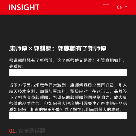
CN
关于因赛
康师傅×郭麒麟：郭麒麟有了新师傅
专业服务
都说郭麒麟有了新师傅，这个新师傅又是谁？不管真相如何，
企业责任
先看片：
人才成长
当下方便面市场竞争异常激烈，康师傅品质全面再升级，引入
投资者关系
航天技术专利，加量加蛋加料，积极应对。在这当口，品牌签
下了相声演员郭麒麟，希望借助郭麒麟的国民影响力，放大康
师傅的品质优势。但如何最大限度地引爆关注？严肃的产品品
质如何搭上相声的娱乐势能？成了摆在我们面前最大的难题。
01.
官宣造话题