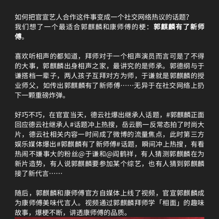
如何把官宣艺人合作这件事变成一个社交网络热议的话题？
我们想了一个最适合郭麒麟和康师傅的梗：
郭麒麟有了新师
傅
。
喜欢听相声的都知道，拜师对于一个相声演员而言可是了不得
的大事，郭麒麟出身相声之家，最讲究的是师承。郭德纲与于
谦搭档一辈子，两人孩子互拜对方为师，于谦就是郭麒麟的授
业师父，如传出郭麒麟有了新师傅……无异于在社交网络上扔
下一颗重磅炸弹。
好巧不巧，在官宣当天，德云社爆出继承人话题，#郭麒麟正面
回应德云社继承人#话题冲上热搜，岳云鹏一反常态拍了时尚大
片，德云社相关内容一时间成了微博的流量焦点，此时第三方
娱乐媒体爆出#郭麒麟有了新师傅#话题，瞬间冲上热搜，有看
热闹不嫌事大的粉丝@于谦和@阎鹤祥，有人猜测郭麒麟在为
新片造势，有人说郭麒麟要参加某个综艺，也有人猜到郭麒麟
接了新代言……
随后，郭麒麟和康师傅官方自媒体上线了视频，官宣郭麒麟成
为康师傅美味代言人。视频通过郭麒麟拜师学「相面」的趣味
故事，爆梗不断，讲透康师傅的品质。