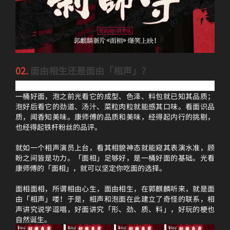
02.
面由相生还是面由「相声」？
一桶好面，泡之前光看它的成型、色泽、料包就已知其品质；
泡好后看它的劲道、汤汁、菜粒肉粒就能感其口味。看面识品
质，闻香知美味。康师傅的品质和美味，经得起内行的挑剔，
也经得起铁杆粉丝的品评。
就如一个相声演员上台，看其相貌神态就能窥其表演水准，顾
盼之间皆是功力。「面相」足够好，是一桶好面的基础。光看
康师傅的「面相」，就可以坚定你吃面的选择。
面相面相，所谓相由心生，面由相生，在郭麒麟听来，就是面
由「相声」喽！于是，相声和泡面在此建立了奇怪的联系，相
声讲究说学逗唱，好面讲究「形、劲、质、料」，好玩的梗也
自然诞生。